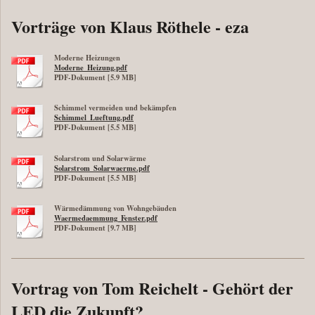
Vorträge von Klaus Röthele - eza
Moderne Heizungen
Moderne_Heizung.pdf
PDF-Dokument [5.9 MB]
Schimmel vermeiden und bekämpfen
Schimmel_Lueftung.pdf
PDF-Dokument [5.5 MB]
Solarstrom und Solarwärme
Solarstrom_Solarwaerme.pdf
PDF-Dokument [5.5 MB]
Wärmedämmung von Wohngebäuden
Waermedaemmung_Fenster.pdf
PDF-Dokument [9.7 MB]
Vortrag von Tom Reichelt - Gehört der
LED die Zukunft?